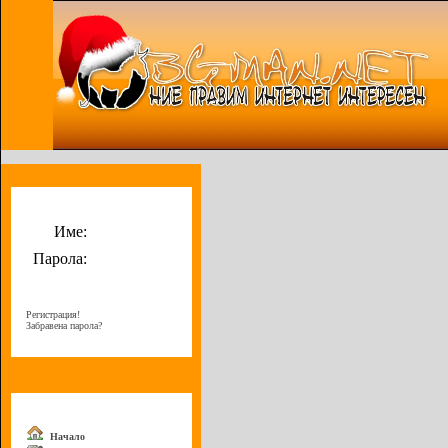
Потребителско меню
Име:
Парола:
Регистрация!
Забравена парола?
Меню
Начало