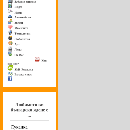
Забавни снимки
Видео
Игри
Автомобили
Звезди
Момичета
Технологии
Любопитно
Арт
Лица
От Вас
------------------------------
Кои
сме ние?
SMS Реклама
Връзка с нас
Анкета
Любимото ви
българско ядене е
...
Луканка