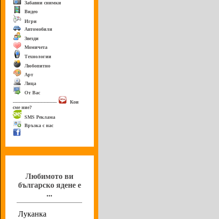
Забавни снимки
Видео
Игри
Автомобили
Звезди
Момичета
Технологии
Любопитно
Арт
Лица
От Вас
------------------------------
Кои
сме ние?
SMS Реклама
Връзка с нас
Анкета
Любимото ви
българско ядене е
...
Луканка