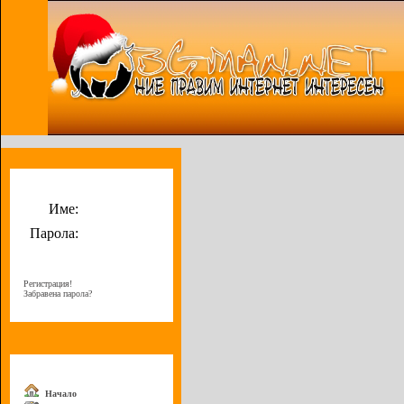
Потребителско меню
Име:
Парола:
Регистрация!
Забравена парола?
Меню
Начало