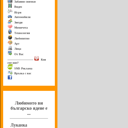
Забавни снимки
Видео
Игри
Автомобили
Звезди
Момичета
Технологии
Любопитно
Арт
Лица
От Вас
------------------------------
Кои
сме ние?
SMS Реклама
Връзка с нас
Анкета
Любимото ви
българско ядене е
...
Луканка