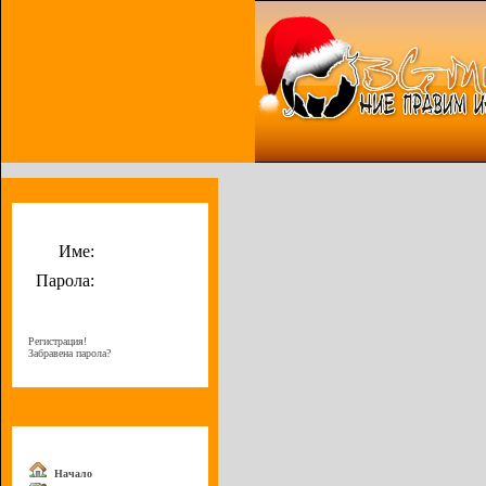
Потребителско меню
Име:
Парола:
Регистрация!
Забравена парола?
Меню
Начало