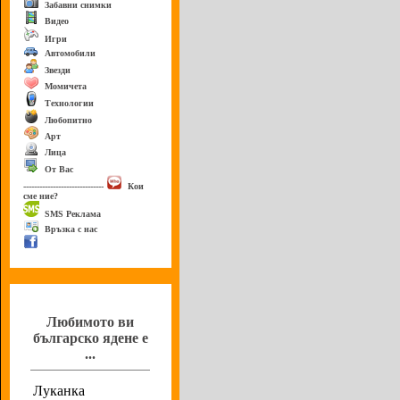
Забавни снимки
Видео
Игри
Автомобили
Звезди
Момичета
Технологии
Любопитно
Арт
Лица
От Вас
------------------------------
Кои
сме ние?
SMS Реклама
Връзка с нас
Анкета
Любимото ви
българско ядене е
...
Луканка