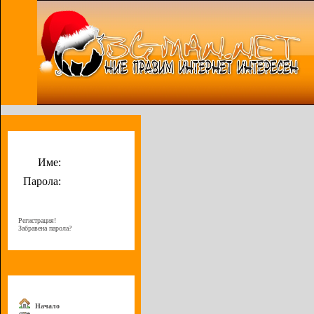
Потребителско меню
Име:
Парола:
Регистрация!
Забравена парола?
Меню
Начало