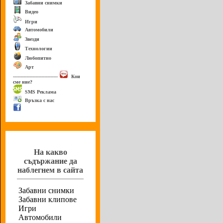
Забавни снимки
Видео
Игри
Автомобили
Звезди
Технологии
Любопитно
Арт
------------------------------
Кои
сме ние?
SMS Реклама
Връзка с нас
Анкета
На какво
съдържание да
наблегнем в сайта
Забавни снимки
Забавни клипове
Игри
Автомобили