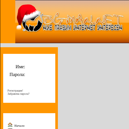
Потребителско меню
Име:
Парола:
Регистрация!
Забравена парола?
Меню
Начало