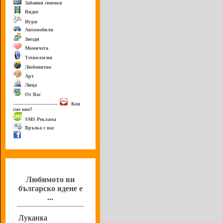
Забавни снимки
Видео
Игри
Автомобили
Звезди
Момичета
Технологии
Любопитно
Арт
Лица
От Вас
------------------------------
Кои
сме ние?
SMS Реклама
Връзка с нас
Анкета
Любимото ви
българско ядене е
...
Луканка