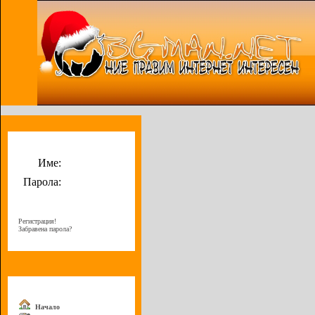
Потребителско меню
Име:
Парола:
Регистрация!
Забравена парола?
Меню
Начало