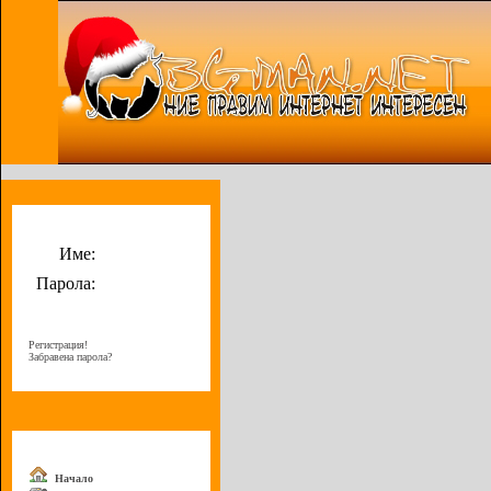
Потребителско меню
Име:
Парола:
Регистрация!
Забравена парола?
Меню
Начало