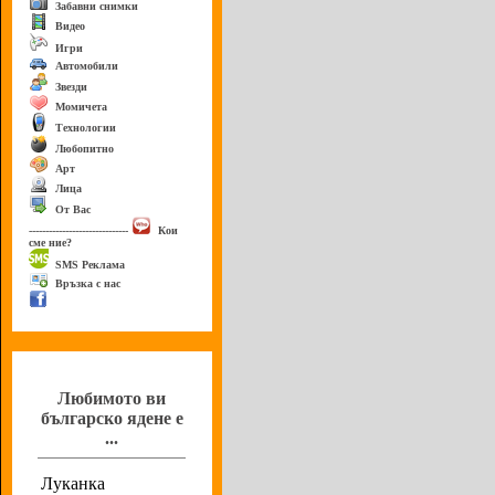
Забавни снимки
Видео
Игри
Автомобили
Звезди
Момичета
Технологии
Любопитно
Арт
Лица
От Вас
------------------------------
Кои
сме ние?
SMS Реклама
Връзка с нас
Анкета
Любимото ви
българско ядене е
...
Луканка