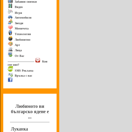
Забавни снимки
Видео
Игри
Автомобили
Звезди
Момичета
Технологии
Любопитно
Арт
Лица
От Вас
------------------------------
Кои
сме ние?
SMS Реклама
Връзка с нас
Анкета
Любимото ви
българско ядене е
...
Луканка