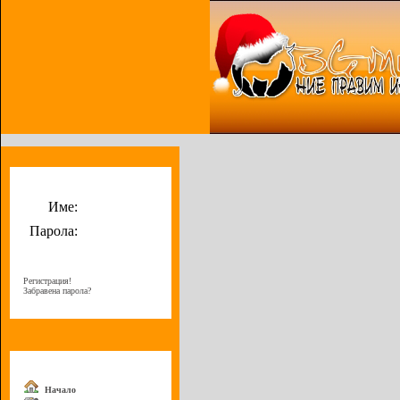
Потребителско меню
Име:
Парола:
Регистрация!
Забравена парола?
Меню
Начало