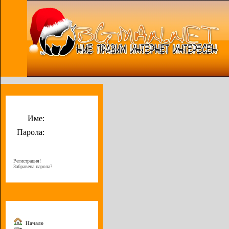
Потребителско меню
Име:
Парола:
Регистрация!
Забравена парола?
Меню
Начало