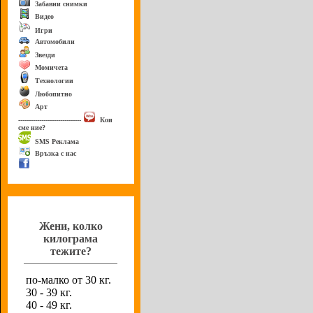
Забавни снимки
Видео
Игри
Автомобили
Звезди
Момичета
Технологии
Любопитно
Арт
------------------------------
Кои
сме ние?
SMS Реклама
Връзка с нас
Анкета
Жени, колко
килограма
тежите?
по-малко от 30 кг.
30 - 39 кг.
40 - 49 кг.