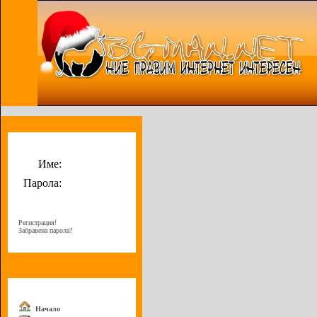
Потребителско меню
Име:
Парола:
Регистрация!
Забравена парола?
Меню
Начало