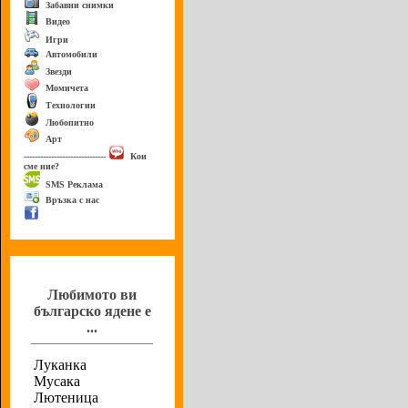
Забавни снимки
Видео
Игри
Автомобили
Звезди
Момичета
Технологии
Любопитно
Арт
------------------------------
Кои
сме ние?
SMS Реклама
Връзка с нас
Анкета
Любимото ви
българско ядене е
...
Луканка
Мусака
Лютеница