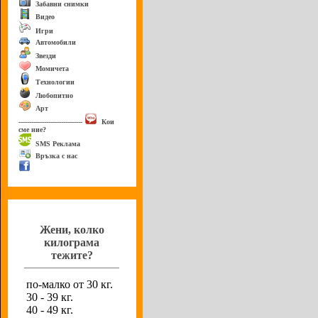
Забавни снимки
Видео
Игри
Автомобили
Звезди
Момичета
Технологии
Любопитно
Арт
------------------------------
Кои
сме ние?
SMS Реклама
Връзка с нас
Анкета
Жени, колко
килограма
тежите?
по-малко от 30 кг.
30 - 39 кг.
40 - 49 кг.