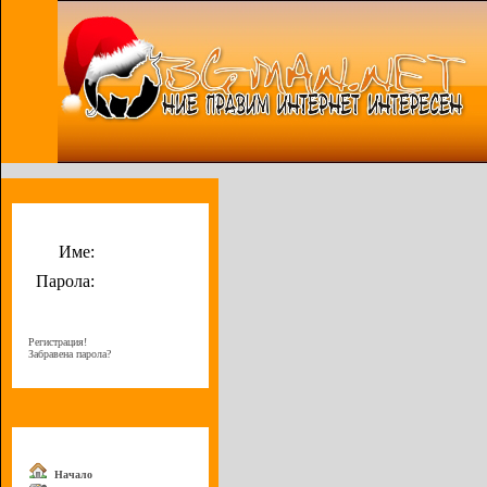
Потребителско меню
Име:
Парола:
Регистрация!
Забравена парола?
Меню
Начало