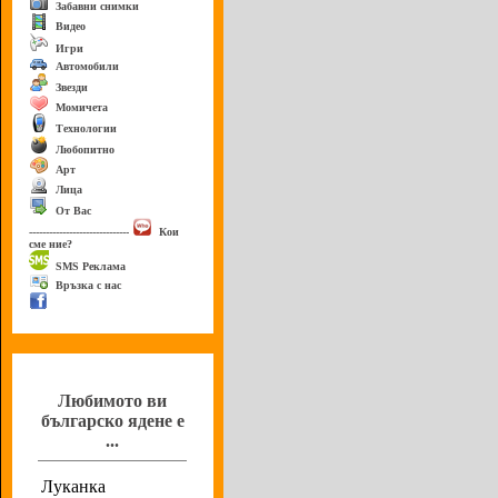
Забавни снимки
Видео
Игри
Автомобили
Звезди
Момичета
Технологии
Любопитно
Арт
Лица
От Вас
------------------------------
Кои
сме ние?
SMS Реклама
Връзка с нас
Анкета
Любимото ви
българско ядене е
...
Луканка