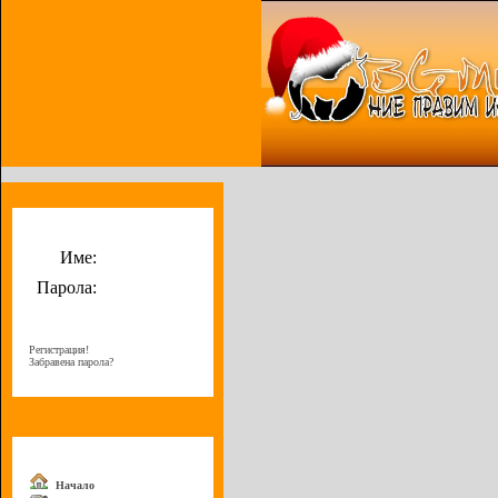
Потребителско меню
Име:
Парола:
Регистрация!
Забравена парола?
Меню
Начало