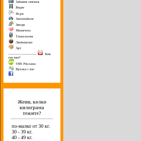
Забавни снимки
Видео
Игри
Автомобили
Звезди
Момичета
Технологии
Любопитно
Арт
------------------------------
Кои
сме ние?
SMS Реклама
Връзка с нас
Анкета
Жени, колко
килограма
тежите?
по-малко от 30 кг.
30 - 39 кг.
40 - 49 кг.