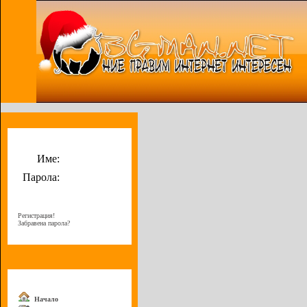
Потребителско меню
Име:
Парола:
Регистрация!
Забравена парола?
Меню
Начало