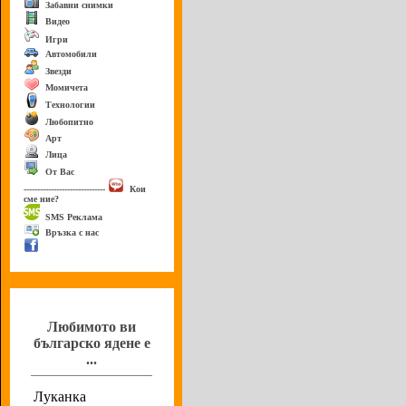
Забавни снимки
Видео
Игри
Автомобили
Звезди
Момичета
Технологии
Любопитно
Арт
Лица
От Вас
------------------------------
Кои
сме ние?
SMS Реклама
Връзка с нас
Анкета
Любимото ви
българско ядене е
...
Луканка