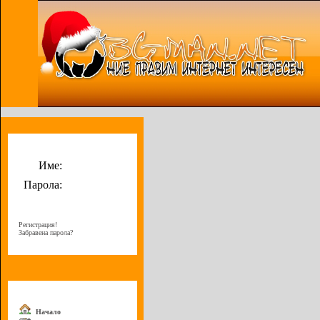
Потребителско меню
Име:
Парола:
Регистрация!
Забравена парола?
Меню
Начало