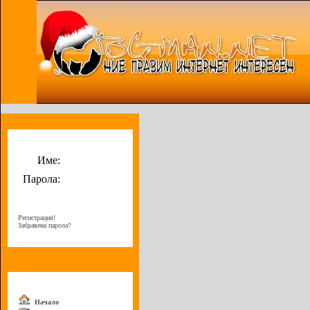
Потребителско меню
Име:
Парола:
Регистрация!
Забравена парола?
Меню
Начало