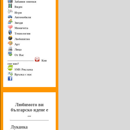
Забавни снимки
Видео
Игри
Автомобили
Звезди
Момичета
Технологии
Любопитно
Арт
Лица
От Вас
------------------------------
Кои
сме ние?
SMS Реклама
Връзка с нас
Анкета
Любимото ви
българско ядене е
...
Луканка