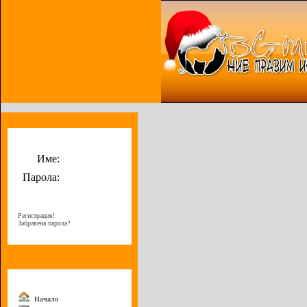
Потребителско меню
Име:
Парола:
Регистрация!
Забравена парола?
Меню
Начало