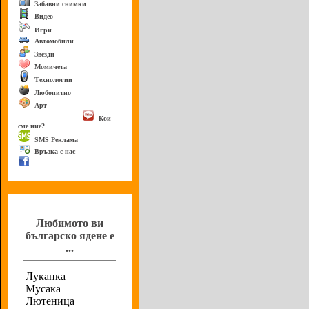
Забавни снимки
Видео
Игри
Автомобили
Звезди
Момичета
Технологии
Любопитно
Арт
------------------------------
Кои
сме ние?
SMS Реклама
Връзка с нас
Анкета
Любимото ви
българско ядене е
...
Луканка
Мусака
Лютеница