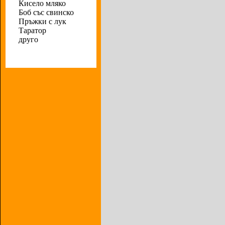
Кисело мляко
Боб със свинско
Пръжки с лук
Таратор
друго