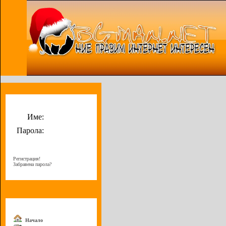
Потребителско меню
Име:
Парола:
Регистрация!
Забравена парола?
Меню
Начало