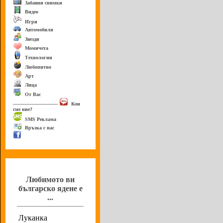
Забавни снимки
Видео
Игри
Автомобили
Звезди
Момичета
Технологии
Любопитно
Арт
Лица
От Вас
------------------------------
Кои
сме ние?
SMS Реклама
Връзка с нас
Анкета
Любимото ви
българско ядене е
...
Луканка