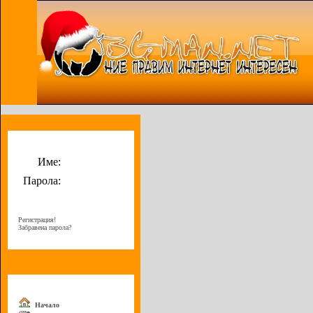
Потребителско меню
Име:
Парола:
Регистрация!
Забравена парола?
Меню
Начало