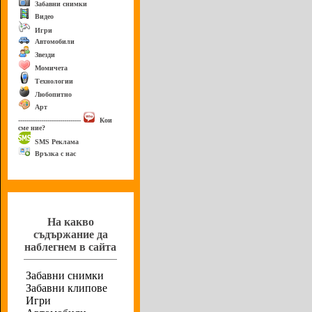
Забавни снимки
Видео
Игри
Автомобили
Звезди
Момичета
Технологии
Любопитно
Арт
------------------------------
Кои
сме ние?
SMS Реклама
Връзка с нас
Анкета
На какво
съдържание да
наблегнем в сайта
Забавни снимки
Забавни клипове
Игри