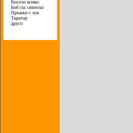
Кисело мляко
Боб със свинско
Пръжки с лук
Таратор
друго