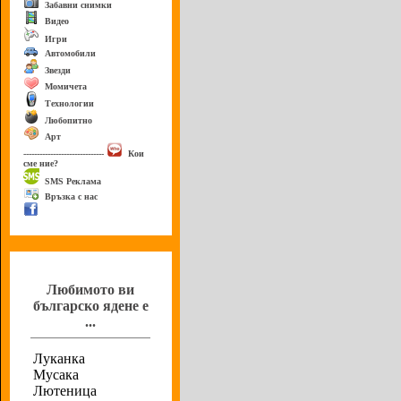
Забавни снимки
Видео
Игри
Автомобили
Звезди
Момичета
Технологии
Любопитно
Арт
------------------------------
Кои
сме ние?
SMS Реклама
Връзка с нас
Анкета
Любимото ви
българско ядене е
...
Луканка
Мусака
Лютеница