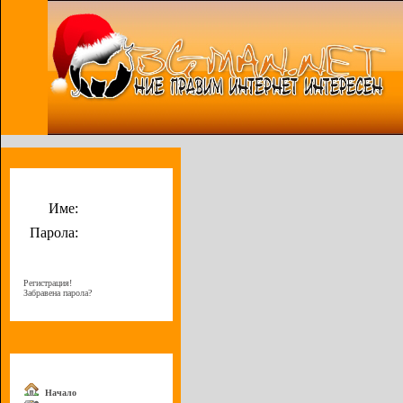
Потребителско меню
Име:
Парола:
Регистрация!
Забравена парола?
Меню
Начало