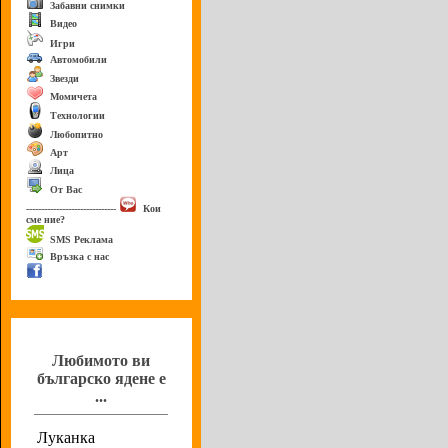
Забавни снимки
Видео
Игри
Автомобили
Звезди
Момичета
Технологии
Любопитно
Арт
Лица
От Вас
------------------------------
Кои
сме ние?
SMS Реклама
Връзка с нас
Анкета
Любимото ви
българско ядене е
...
Луканка