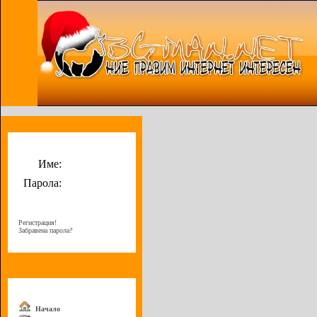
Потребителско меню
Име:
Парола:
Регистрация!
Забравена парола?
Меню
Начало