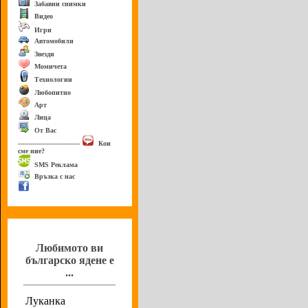
Забавни снимки
Видео
Игри
Автомобили
Звезди
Момичета
Технологии
Любопитно
Арт
Лица
От Вас
------------------------------
Кои
сме ние?
SMS Реклама
Връзка с нас
Анкета
Любимото ви
българско ядене е
...
Луканка