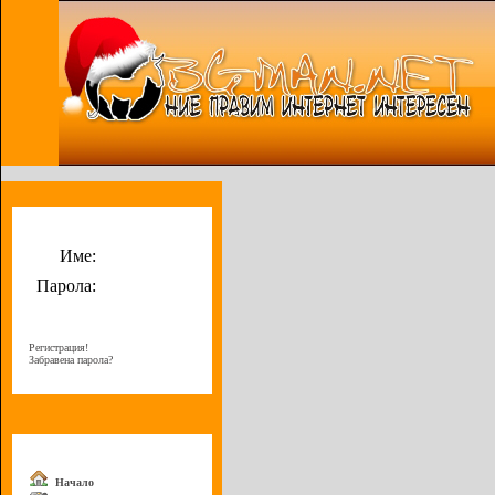
Потребителско меню
Име:
Парола:
Регистрация!
Забравена парола?
Меню
Начало