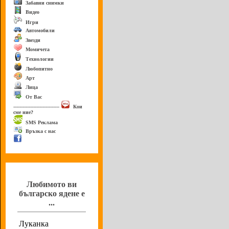
Забавни снимки
Видео
Игри
Автомобили
Звезди
Момичета
Технологии
Любопитно
Арт
Лица
От Вас
------------------------------
Кои
сме ние?
SMS Реклама
Връзка с нас
Анкета
Любимото ви
българско ядене е
...
Луканка