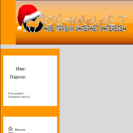
Потребителско меню
Име:
Парола:
Регистрация!
Забравена парола?
Меню
Начало