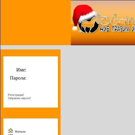
Потребителско меню
Име:
Парола:
Регистрация!
Забравена парола?
Меню
Начало