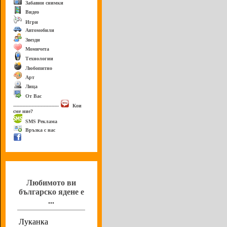
Забавни снимки
Видео
Игри
Автомобили
Звезди
Момичета
Технологии
Любопитно
Арт
Лица
От Вас
------------------------------
Кои
сме ние?
SMS Реклама
Връзка с нас
Анкета
Любимото ви
българско ядене е
...
Луканка