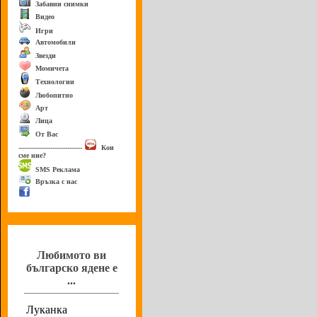
Забавни снимки
Видео
Игри
Автомобили
Звезди
Момичета
Технологии
Любопитно
Арт
Лица
От Вас
------------------------------
Кои
сме ние?
SMS Реклама
Връзка с нас
Анкета
Любимото ви
българско ядене е
...
Луканка