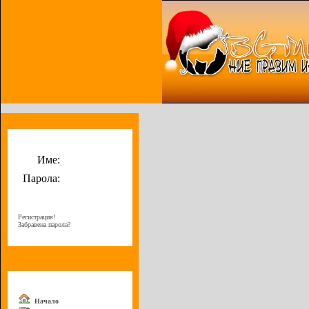
Потребителско меню
Име:
Парола:
Регистрация!
Забравена парола?
Меню
Начало