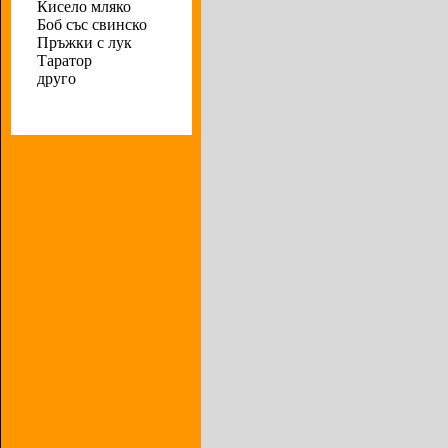
Кисело мляко
Боб със свинско
Пръжки с лук
Таратор
друго