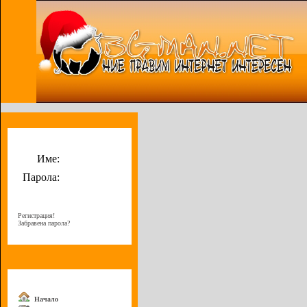
Потребителско меню
Име:
Парола:
Регистрация!
Забравена парола?
Меню
Начало