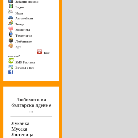
Забавни снимки
Видео
Игри
Автомобили
Звезди
Момичета
Технологии
Любопитно
Арт
------------------------------
Кои
сме ние?
SMS Реклама
Връзка с нас
Анкета
Любимото ви
българско ядене е
...
Луканка
Мусака
Лютеница