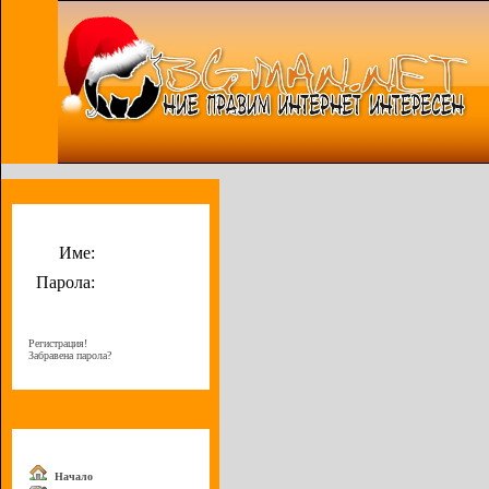
Потребителско меню
Име:
Парола:
Регистрация!
Забравена парола?
Меню
Начало