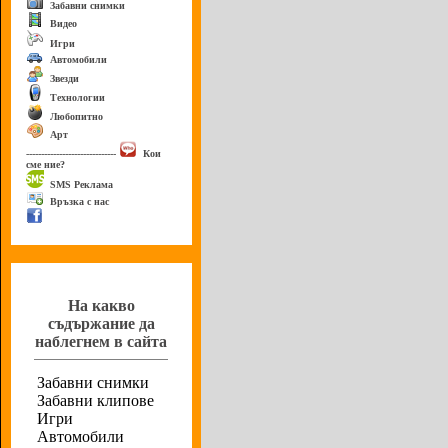
Забавни снимки
Видео
Игри
Автомобили
Звезди
Технологии
Любопитно
Арт
------------------------------
Кои
сме ние?
SMS Реклама
Връзка с нас
Анкета
На какво
съдържание да
наблегнем в сайта
Забавни снимки
Забавни клипове
Игри
Автомобили