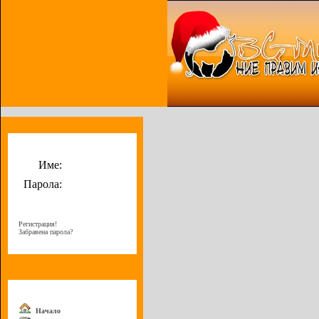
Потребителско меню
Име:
Парола:
Регистрация!
Забравена парола?
Меню
Начало