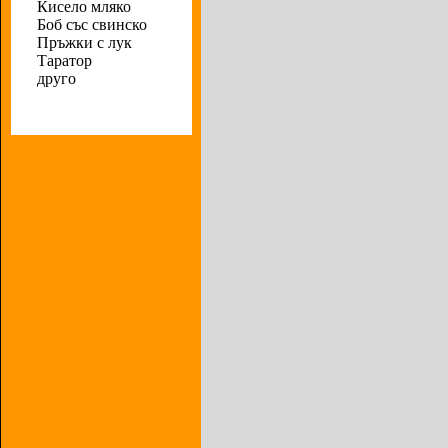
Кисело мляко
Боб със свинско
Пръжки с лук
Таратор
друго