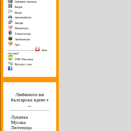
Забавни снимки
Видео
Игри
Автомобили
Звезди
Момичета
Технологии
Любопитно
Арт
------------------------------
Кои
сме ние?
SMS Реклама
Връзка с нас
Анкета
Любимото ви
българско ядене е
...
Луканка
Мусака
Лютеница