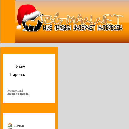
Потребителско меню
Име:
Парола:
Регистрация!
Забравена парола?
Меню
Начало