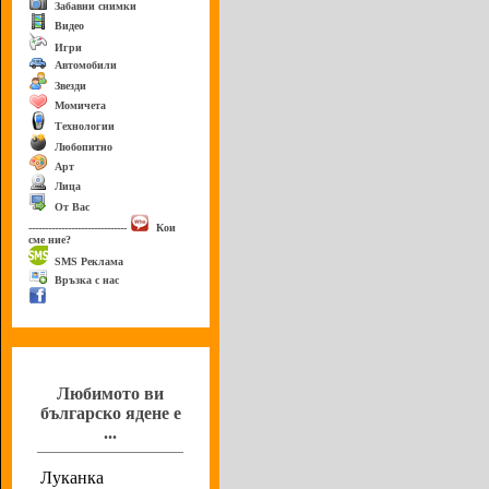
Забавни снимки
Видео
Игри
Автомобили
Звезди
Момичета
Технологии
Любопитно
Арт
Лица
От Вас
------------------------------
Кои
сме ние?
SMS Реклама
Връзка с нас
Анкета
Любимото ви
българско ядене е
...
Луканка