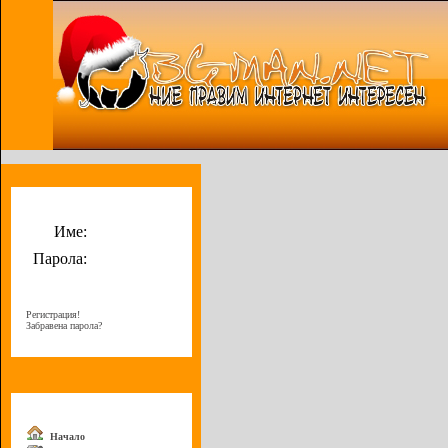
Потребителско меню
Име:
Парола:
Регистрация!
Забравена парола?
Меню
Начало