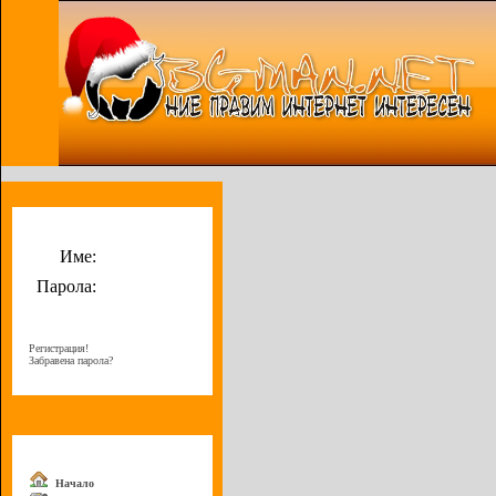
Потребителско меню
Име:
Парола:
Регистрация!
Забравена парола?
Меню
Начало