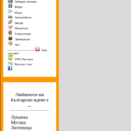
Забавни снимки
Видео
Игри
Автомобили
Звезди
Момичета
Технологии
Любопитно
Арт
------------------------------
Кои
сме ние?
SMS Реклама
Връзка с нас
Анкета
Любимото ви
българско ядене е
...
Луканка
Мусака
Лютеница