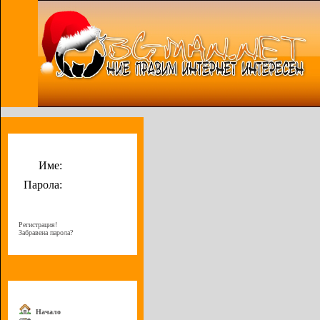
Потребителско меню
Име:
Парола:
Регистрация!
Забравена парола?
Меню
Начало