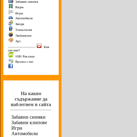
Забавни снимки
Видео
Игри
Автомобили
Звезди
Технологии
Любопитно
Арт
------------------------------
Кои
сме ние?
SMS Реклама
Връзка с нас
Анкета
На какво
съдържание да
наблегнем в сайта
Забавни снимки
Забавни клипове
Игри
Автомобили