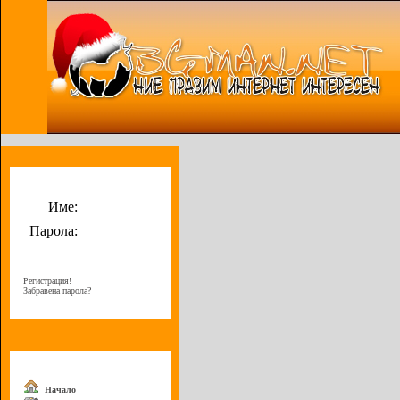
Потребителско меню
Име:
Парола:
Регистрация!
Забравена парола?
Меню
Начало