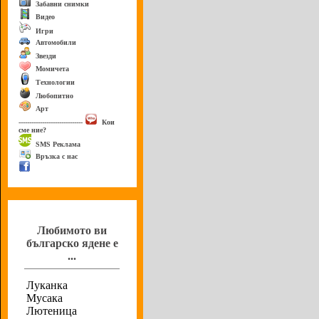
Забавни снимки
Видео
Игри
Автомобили
Звезди
Момичета
Технологии
Любопитно
Арт
------------------------------
Кои
сме ние?
SMS Реклама
Връзка с нас
Анкета
Любимото ви
българско ядене е
...
Луканка
Мусака
Лютеница