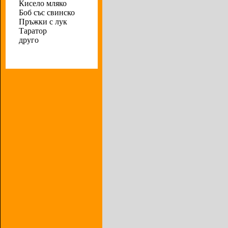
Кисело мляко
Боб със свинско
Пръжки с лук
Таратор
друго