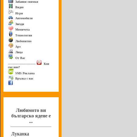
Забавни снимки
Видео
Игри
Автомобили
Звезди
Момичета
Технологии
Любопитно
Арт
Лица
От Вас
------------------------------
Кои
сме ние?
SMS Реклама
Връзка с нас
Анкета
Любимото ви
българско ядене е
...
Луканка