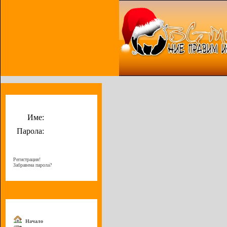
Потребителско меню
Име:
Парола:
Регистрация!
Забравена парола?
Меню
Начало