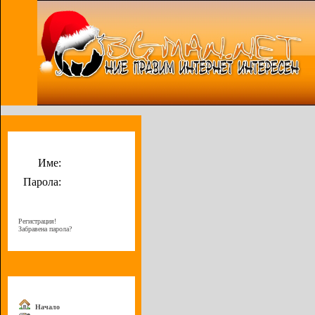
Потребителско меню
Име:
Парола:
Регистрация!
Забравена парола?
Меню
Начало