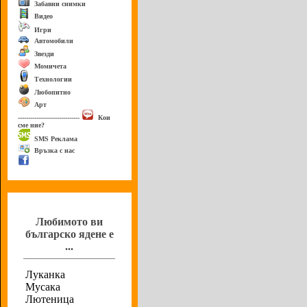
Забавни снимки
Видео
Игри
Автомобили
Звезди
Момичета
Технологии
Любопитно
Арт
------------------------------
Кои
сме ние?
SMS Реклама
Връзка с нас
Анкета
Любимото ви
българско ядене е
...
Луканка
Мусака
Лютеница