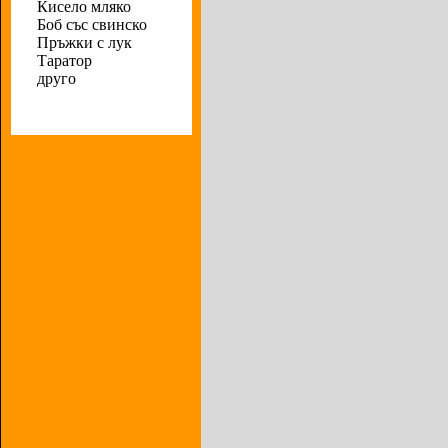
Кисело мляко
Боб със свинско
Пръжки с лук
Таратор
друго