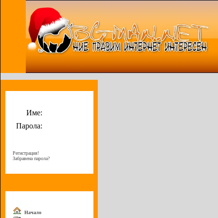
Потребителско меню
Име:
Парола:
Регистрация!
Забравена парола?
Меню
Начало