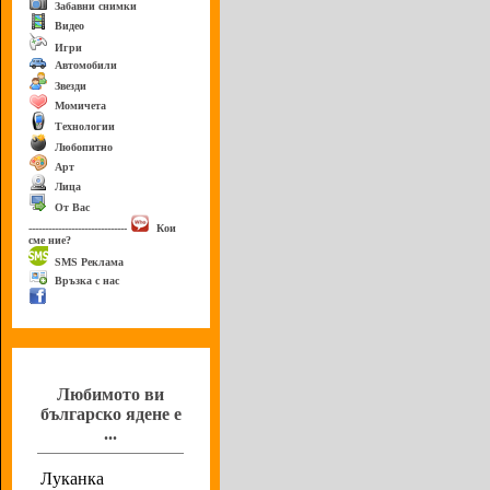
Забавни снимки
Видео
Игри
Автомобили
Звезди
Момичета
Технологии
Любопитно
Арт
Лица
От Вас
------------------------------
Кои
сме ние?
SMS Реклама
Връзка с нас
Анкета
Любимото ви
българско ядене е
...
Луканка