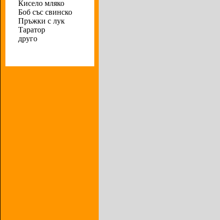
Кисело мляко
Боб със свинско
Пръжки с лук
Таратор
друго