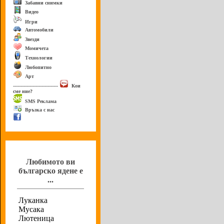
Забавни снимки
Видео
Игри
Автомобили
Звезди
Момичета
Технологии
Любопитно
Арт
------------------------------
Кои
сме ние?
SMS Реклама
Връзка с нас
Анкета
Любимото ви
българско ядене е
...
Луканка
Мусака
Лютеница