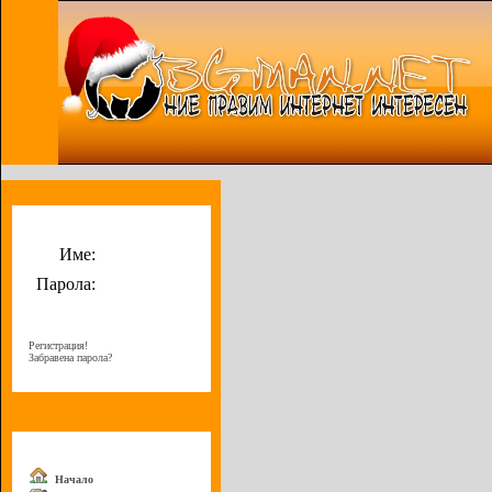
Потребителско меню
Име:
Парола:
Регистрация!
Забравена парола?
Меню
Начало