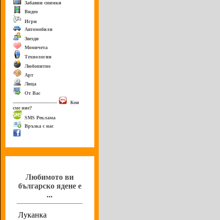
Забавни снимки
Видео
Игри
Автомобили
Звезди
Момичета
Технологии
Любопитно
Арт
Лица
От Вас
------------------------------
Кои
сме ние?
SMS Реклама
Връзка с нас
Анкета
Любимото ви
българско ядене е
...
Луканка