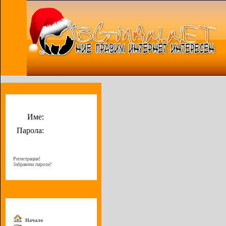
Потребителско меню
Име:
Парола:
Регистрация!
Забравена парола?
Меню
Начало