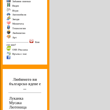
Забавни снимки
Видео
Игри
Автомобили
Звезди
Момичета
Технологии
Любопитно
Арт
------------------------------
Кои
сме ние?
SMS Реклама
Връзка с нас
Анкета
Любимото ви
българско ядене е
...
Луканка
Мусака
Лютеница