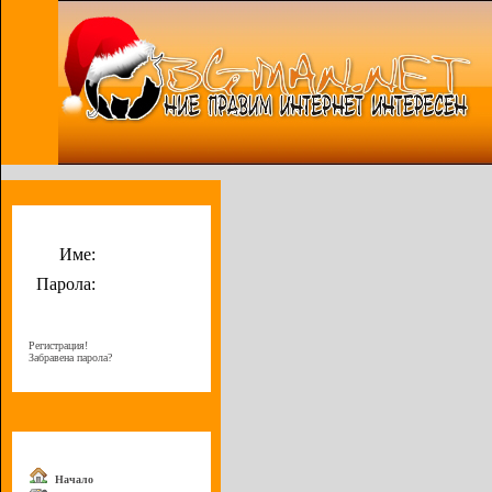
Потребителско меню
Име:
Парола:
Регистрация!
Забравена парола?
Меню
Начало