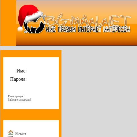
Потребителско меню
Име:
Парола:
Регистрация!
Забравена парола?
Меню
Начало