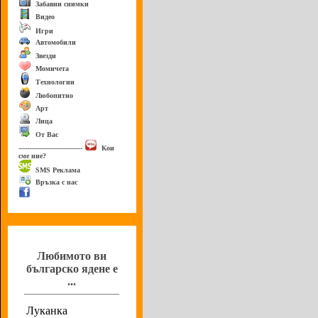
Забавни снимки
Видео
Игри
Автомобили
Звезди
Момичета
Технологии
Любопитно
Арт
Лица
От Вас
------------------------------
Кои
сме ние?
SMS Реклама
Връзка с нас
Анкета
Любимото ви
българско ядене е
...
Луканка