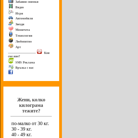
Забавни снимки
Видео
Игри
Автомобили
Звезди
Момичета
Технологии
Любопитно
Арт
------------------------------
Кои
сме ние?
SMS Реклама
Връзка с нас
Анкета
Жени, колко
килограма
тежите?
по-малко от 30 кг.
30 - 39 кг.
40 - 49 кг.