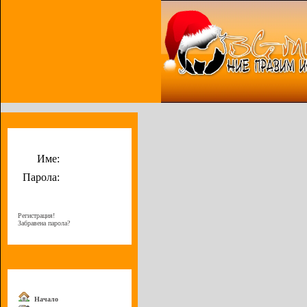
Потребителско меню
Име:
Парола:
Регистрация!
Забравена парола?
Меню
Начало