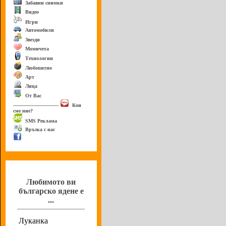
Забавни снимки
Видео
Игри
Автомобили
Звезди
Момичета
Технологии
Любопитно
Арт
Лица
От Вас
------------------------------
Кои
сме ние?
SMS Реклама
Връзка с нас
Анкета
Любимото ви
българско ядене е
...
Луканка