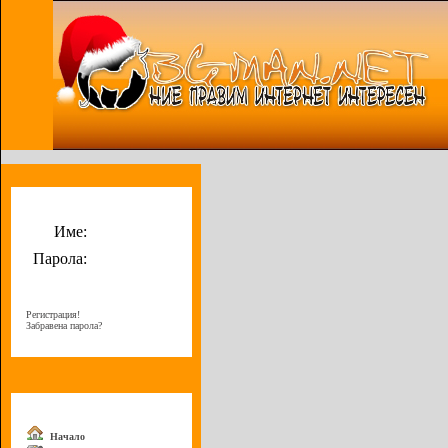
Потребителско меню
Име:
Парола:
Регистрация!
Забравена парола?
Меню
Начало