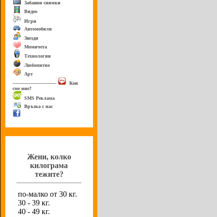
Забавни снимки
Видео
Игри
Автомобили
Звезди
Момичета
Технологии
Любопитно
Арт
------------------------------
Кои
сме ние?
SMS Реклама
Връзка с нас
Анкета
Жени, колко
килограма
тежите?
по-малко от 30 кг.
30 - 39 кг.
40 - 49 кг.