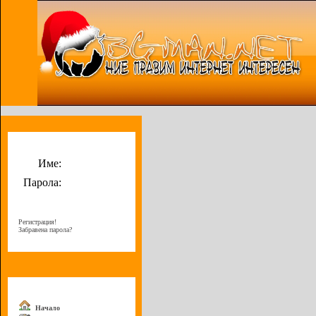
Потребителско меню
Име:
Парола:
Регистрация!
Забравена парола?
Меню
Начало