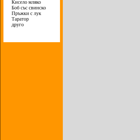
Кисело мляко
Боб със свинско
Пръжки с лук
Таратор
друго