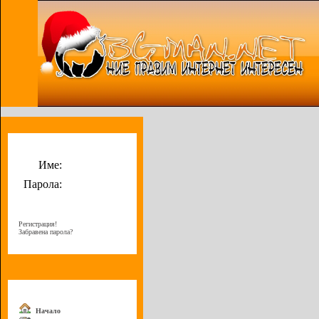
Потребителско меню
Име:
Парола:
Регистрация!
Забравена парола?
Меню
Начало