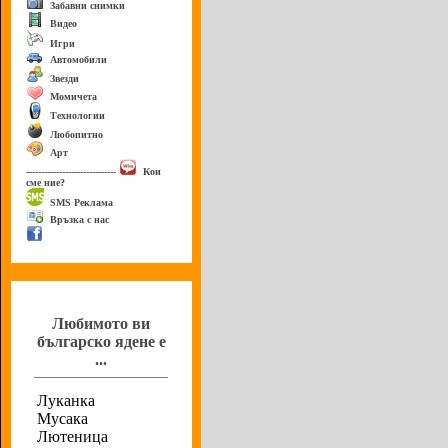
Забавни снимки
Видео
Игри
Автомобили
Звезди
Момичета
Технологии
Любопитно
Арт
------------------------------
Кои
сме ние?
SMS Реклама
Връзка с нас
Анкета
Любимото ви
българско ядене е
...
Луканка
Мусака
Лютеница