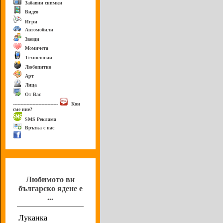
Забавни снимки
Видео
Игри
Автомобили
Звезди
Момичета
Технологии
Любопитно
Арт
Лица
От Вас
------------------------------
Кои
сме ние?
SMS Реклама
Връзка с нас
Анкета
Любимото ви
българско ядене е
...
Луканка