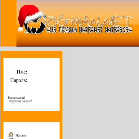
Потребителско меню
Име:
Парола:
Регистрация!
Забравена парола?
Меню
Начало