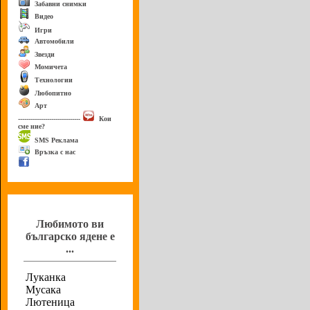
Забавни снимки
Видео
Игри
Автомобили
Звезди
Момичета
Технологии
Любопитно
Арт
------------------------------
Кои
сме ние?
SMS Реклама
Връзка с нас
Анкета
Любимото ви
българско ядене е
...
Луканка
Мусака
Лютеница