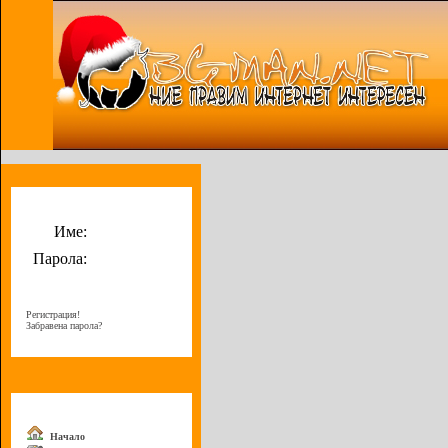
Потребителско меню
Име:
Парола:
Регистрация!
Забравена парола?
Меню
Начало