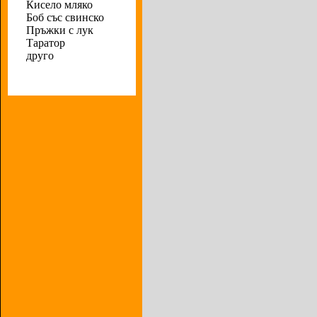
Кисело мляко
Боб със свинско
Пръжки с лук
Таратор
друго