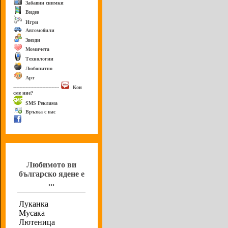
Забавни снимки
Видео
Игри
Автомобили
Звезди
Момичета
Технологии
Любопитно
Арт
------------------------------
Кои
сме ние?
SMS Реклама
Връзка с нас
Анкета
Любимото ви
българско ядене е
...
Луканка
Мусака
Лютеница