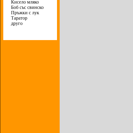
Кисело мляко
Боб със свинско
Пръжки с лук
Таратор
друго