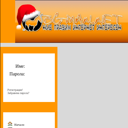
Потребителско меню
Име:
Парола:
Регистрация!
Забравена парола?
Меню
Начало