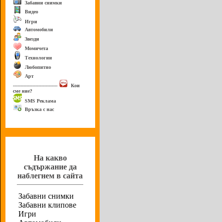
Забавни снимки
Видео
Игри
Автомобили
Звезди
Момичета
Технологии
Любопитно
Арт
------------------------------
Кои
сме ние?
SMS Реклама
Връзка с нас
Анкета
На какво
съдържание да
наблегнем в сайта
Забавни снимки
Забавни клипове
Игри