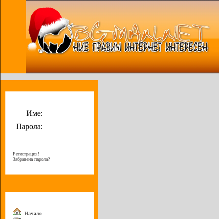
Потребителско меню
Име:
Парола:
Регистрация!
Забравена парола?
Меню
Начало