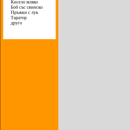
Кисело мляко
Боб със свинско
Пръжки с лук
Таратор
друго