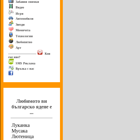
Забавни снимки
Видео
Игри
Автомобили
Звезди
Момичета
Технологии
Любопитно
Арт
------------------------------
Кои
сме ние?
SMS Реклама
Връзка с нас
Анкета
Любимото ви
българско ядене е
...
Луканка
Мусака
Лютеница