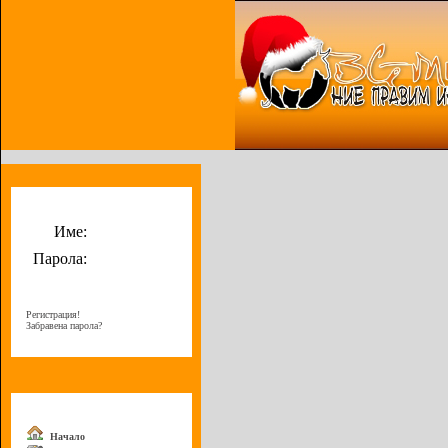
Потребителско меню
Име:
Парола:
Регистрация!
Забравена парола?
Меню
Начало