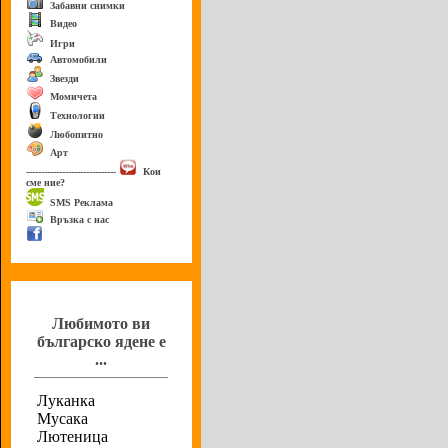
Забавни снимки
Видео
Игри
Автомобили
Звезди
Момичета
Технологии
Любопитно
Арт
------------------------------
Кои
сме ние?
SMS Реклама
Връзка с нас
Анкета
Любимото ви
българско ядене е
...
Луканка
Мусака
Лютеница