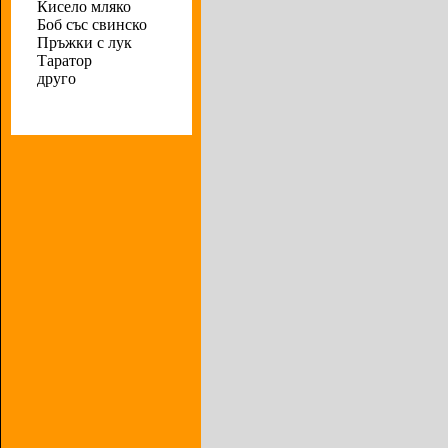
Кисело мляко
Боб със свинско
Пръжки с лук
Таратор
друго