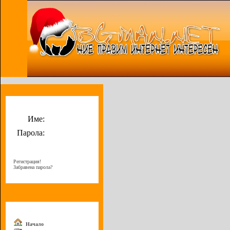
Потребителско меню
Име:
Парола:
Регистрация!
Забравена парола?
Меню
Начало