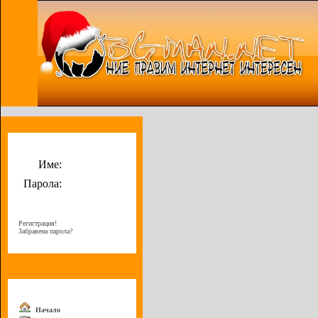
Потребителско меню
Име:
Парола:
Регистрация!
Забравена парола?
Меню
Начало