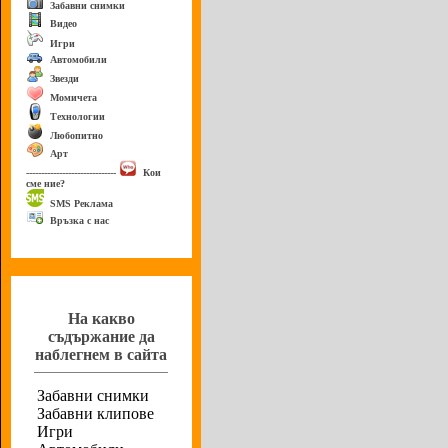
Забавни снимки
Видео
Игри
Автомобили
Звезди
Момичета
Технологии
Любопитно
Арт
------------------------------
Кои
сме ние?
SMS Реклама
Връзка с нас
Анкета
На какво
съдържание да
наблегнем в сайта
Забавни снимки
Забавни клипове
Игри